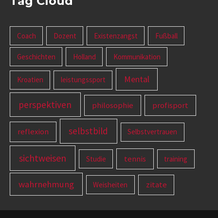
Tag Cloud
Coach
Dozent
Existenzangst
Fußball
Geschichten
Holland
Kommunikation
Mental
Kroatien
leistungssport
perspektiven
philosophie
profisport
selbstbild
reflexion
Selbstvertrauen
sichtweisen
tennis
Studie
training
wahrnehmung
zitate
Weisheiten